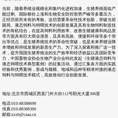
当前，随着养殖业规模化和集约化进程加速，生猪养殖面临产
能过剩、国际粮价上涨和生物安全防控形势严峻等多重压力，
正经历前所未有的考验。迫切需要革命性技术创新，突破当前
困局。液态饲料与饲喂技术的创新发展及其有生物饲料制造技
术的有机结合，在提高饲料利用效率、改善生猪健康和肉品质
等方面具有巨大商业潜质，且具有高效、便捷和环保等多个突
出等优点，是生猪养殖技术的革命性突破，也是未来养猪业降
本增效和持续发展的新质生产力。为了深入探索和推广这一技
术，提升我国生猪养殖业的生产效率和经济效益以及国际竞争
力，中国畜牧业协会生物产业分会特此发起《生猪液态饲料与
液态饲喂技术典型案例》的征集活动。通过汇集各方面的实践
经验和优秀案例，形成与规模、地域和品种等精准对接的液态
饲料与饲喂技术模式，高效推动行业创新发展。
地址:北京市西城区西直门外大街112号阳光大厦306室
电话:010-88388699
传真:010-88388300
邮箱:zxxh@caaa.cn